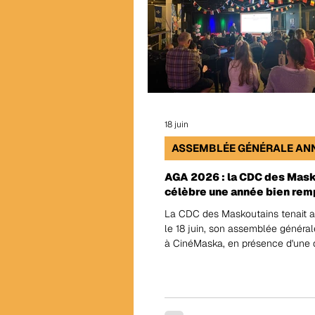
18 juin
ASSEMBLÉE GÉNÉRALE AN
AGA 2026 : la CDC des Mas
célèbre une année bien rem
La CDC des Maskoutains tenait au
le 18 juin, son assemblée généra
à CinéMaska, en présence d'une 
de membres. Ce fut l'occasion de présenter
le rapport d'activités 2025-2026,
les élections au conseil d'adminis
de célébrer ensemble une anné