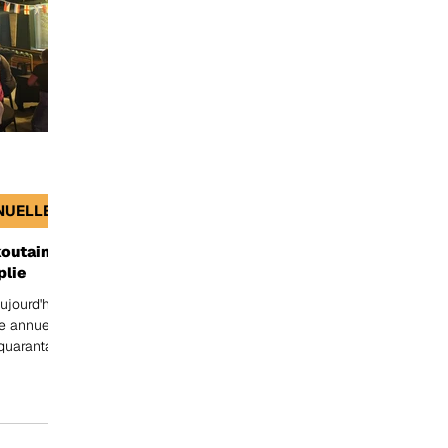
NUELLE
koutains
plie
jourd'hui,
le annuelle
quarantaine
 de tenir
tration et
e marquée