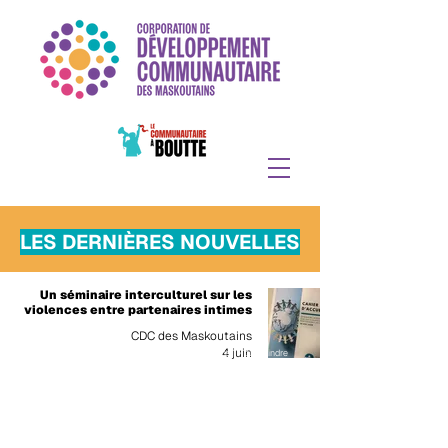
LES DERNIÈRES NOUVELLES
Un séminaire interculturel sur les
violences entre partenaires intimes
CDC des Maskoutains
4 juin
Politique de confidentialité
|
Politique des témoins
|
Nous joindre
©CDC des maskoutains
2019 -2026