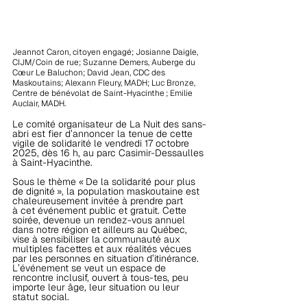
Jeannot Caron, citoyen engagé; Josianne Daigle, 
CIJM/Coin de rue; Suzanne Demers, Auberge du 
Cœur Le Baluchon; David Jean, CDC des 
Maskoutains; Alexann Fleury, MADH; Luc Bronze, 
Centre de bénévolat de Saint-Hyacinthe ; Emilie 
Auclair, MADH.
Le comité organisateur de La Nuit des sans-
abri est fier d’annoncer la tenue de cette 
vigile de solidarité le vendredi 17 octobre 
2025, dès 16 h, au parc Casimir-Dessaulles 
à Saint-Hyacinthe.
Sous le thème « De la solidarité pour plus 
de dignité », la population maskoutaine est 
chaleureusement invitée à prendre part 
à cet événement public et gratuit. Cette 
soirée, devenue un rendez-vous annuel 
dans notre région et ailleurs au Québec, 
vise à sensibiliser la communauté aux 
multiples facettes et aux réalités vécues 
par les personnes en situation d’itinérance. 
L’événement se veut un espace de 
rencontre inclusif, ouvert à tous-tes, peu 
importe leur âge, leur situation ou leur 
statut social.