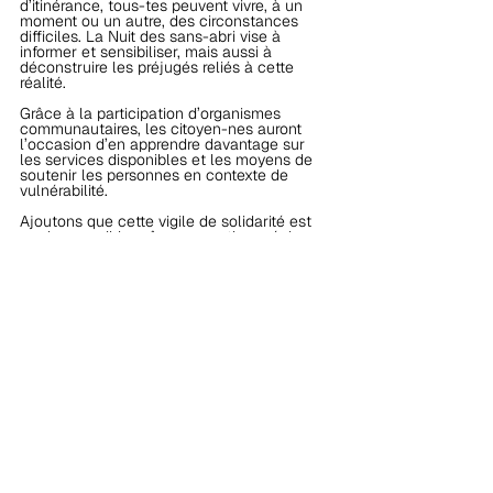
d’itinérance, tous-tes peuvent vivre, à un 
moment ou un autre, des circonstances 
difficiles. La Nuit des sans-abri vise à 
informer et sensibiliser, mais aussi à 
déconstruire les préjugés reliés à cette 
réalité.
Grâce à la participation d’organismes 
communautaires, les citoyen-nes auront 
l’occasion d’en apprendre davantage sur 
les services disponibles et les moyens de 
soutenir les personnes en contexte de 
vulnérabilité.
Ajoutons que cette vigile de solidarité est 
rendue possible grâce au soutien précieux 
des partenaires, donateurs, artistes et 
bénévoles, tous-tes uni-es par la volonté 
d’aider et de sensibiliser la population. Le 
comité organisateur tient à les remercier 
chaleureusement !
Un porte-parole engagé : Samian
Après avoir adoré son expérience de l’an 
dernier, l’artiste multidisciplinaire Samian 
agira de nouveau comme porte-parole au 
national. Rappeur, animateur, conférencier, 
acteur et fondateur de 
Nikamo Musik
, 
Samian est une voix engagée pour la 
justice sociale. Son histoire personnelle fait 
de lui un porte-parole particulièrement 