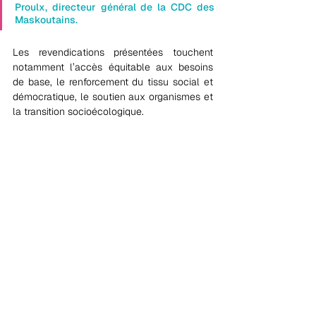
Proulx, directeur général de la CDC des 
Maskoutains.
Les revendications présentées touchent 
notamment l’accès équitable aux besoins 
de base, le renforcement du tissu social et 
démocratique, le soutien aux organismes et 
la transition socioécologique.
« Les organismes communautaires sont 
des acteurs de proximité indispensables. 
Leur collaboration avec les municipalités 
est essentielle pour bâtir des solidarités 
locales durables et faire vivre une 
démocratie participative », ajoute Simon 
Proulx.
La CDC des Maskoutains regroupe et 
représente 61 organismes du territoire. Sa 
mission est de favoriser, renforcer et 
soutenir le développement communautaire 
dans la MRC des Maskoutains, en assurant 