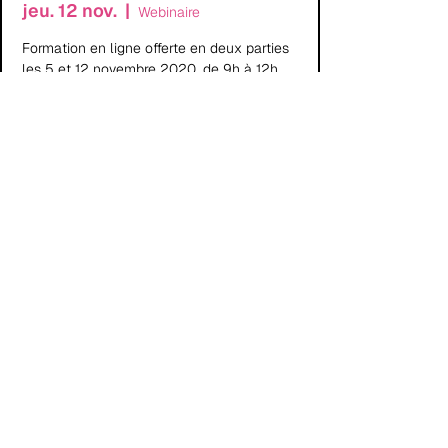
jeu. 12 nov.
  |  
Webinaire
Formation en ligne offerte en deux parties
les 5 et 12 novembre 2020, de 9h à 12h.
Les inscriptions sont closes
Voir autres événements
Heure et lieu
12 nov. 2020, 09:00 – 12:00
UTC−5
Webinaire
Politique de confidentialité
|
Politique des témoins
|
Nous joindre