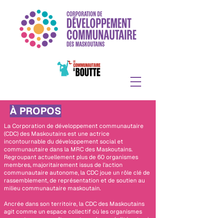
À PROPOS
La Corporation de développement communautaire
(CDC) des Maskoutains est une actrice
incontournable du développement social et
communautaire dans la MRC des Maskoutains.
Regroupant actuellement plus de 60 organismes
membres, majoritairement issus de l’action
communautaire autonome, la CDC joue un rôle clé de
rassemblement, de représentation et de soutien au
milieu communautaire maskoutain.
Ancrée dans son territoire, la CDC des Maskoutains
agit comme un espace collectif où les organismes