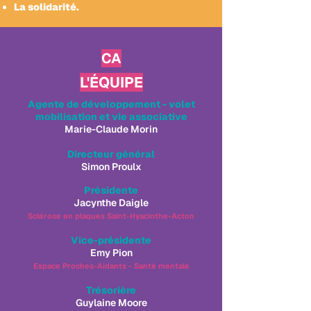
La solidarité.
CA
L'ÉQUIPE
Agente de développement - volet
mobilisation et vie associative
Marie-Claude Morin
Directeur général
Simon Proulx
Présidente
Jacynthe Daigle
Sclérose en plaques Saint-Hyacinthe-Acton
Vice-présidente
Emy Pion
Espace Proches-Aidants - Santé mentale​
Trésorière
Guylaine Moore