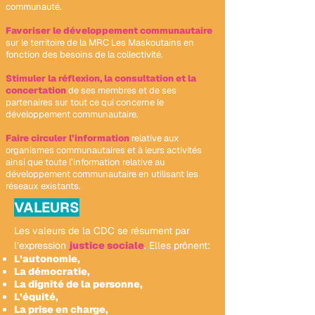
communauté.
Favoriser le développement communautaire
sur le territoire de la MRC Les Maskoutains en
fonction des besoins de la collectivité.
Stimuler la réflexion, la consultation et la
concertation
de ses membres et de ses
partenaires sur tout ce qui concerne le
développement communautaire.
Faire circuler l’information
relative aux
organismes communautaires et à leurs activités
ainsi que toute l’information relative au
développement communautaire en utilisant les
réseaux existants.
VALEURS
Les valeurs de la CDC se résument par
l’expression
justice sociale
. Elles prônent:
L’autonomie,
La démocratie,
La dignité de la personne,
L’équité,
La prise en charge,