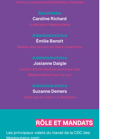
Centre psychosocial Richelieu-Yamaska
Secrétaire
Caroline Richard
La Moisson Maskoutaine
Administratrice
Émilie Benoit
Maison des jeunes de Saint-Hyacinthe
Administratrice
Josianne Daigle
Centre d'intervention jeunesse des
Maskoutains/Coin de rue
Administratrice
Suzanne Demers
Auberge du Cœur Le Baluchon
RÔLE ET MANDATS
Les principaux volets du travail de la CDC des
Maskoutains sont: