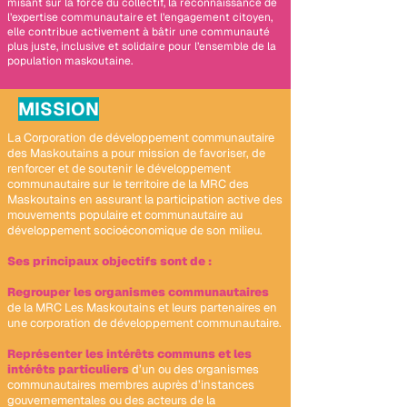
misant sur la force du collectif, la reconnaissance de
l’expertise communautaire et l’engagement citoyen,
elle contribue activement à bâtir une communauté
plus juste, inclusive et solidaire pour l’ensemble de la
population maskoutaine.
MISSION
La Corporation de développement communautaire
des Maskoutains a pour mission de favoriser, de
renforcer et de soutenir le développement
communautaire sur le territoire de la MRC des
Maskoutains en assurant la participation active des
mouvements populaire et communautaire au
développement socioéconomique de son milieu.
Ses principaux objectifs sont de :
Regrouper les organismes communautaires
de la MRC Les Maskoutains et leurs partenaires en
une corporation de développement communautaire.
Représenter les intérêts communs et les
intérêts particuliers
d’un ou des organismes
communautaires membres auprès d’instances
gouvernementales ou des acteurs de la