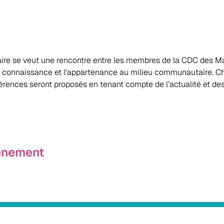
re se veut une rencontre entre les membres de la CDC des Ma
la connaissance et l'appartenance au milieu communautaire. Ch
érences seront proposés en tenant compte de l’actualité et de
vénement
Politique de confidentialité
|
Politique des témoins
|
Nous joindre