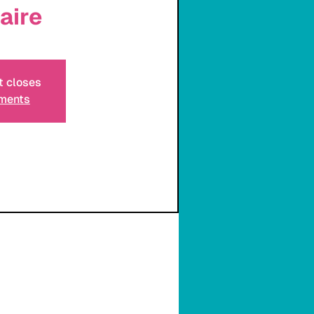
aire
t closes
ements