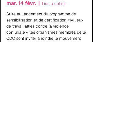
mar. 14 févr.
  |  
Lieu à définir
Suite au lancement du programme de
sensibilisation et de certification « Milieux
de travail alliés contre la violence
conjugale », les organismes membres de la
CDC sont inviter à joindre le mouvement
d’employeurs qui s’engagent à agir contre
les répercussions de la violence conjugale
au travail.
Les inscriptions sont closes
Voir autres événements
Heure et lieu
14 févr. 2023, 08:30 – 12:00
Lieu à définir