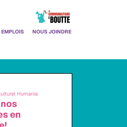
EMPLOIS
NOUS JOINDRE
culturel Humania
 nos
es en
e!