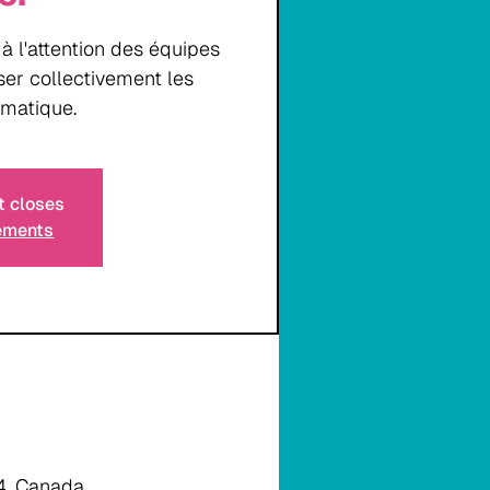
 l'attention des équipes
iser collectivement les
rmatique.
t closes
nements
P4, Canada