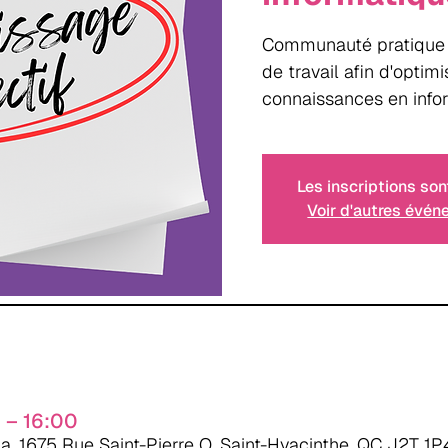
Communauté pratique à
de travail afin d'optim
connaissances en info
Les inscriptions son
Voir d'autres évé
 – 16:00
a, 1675 Rue Saint-Pierre O, Saint-Hyacinthe, QC J2T 1