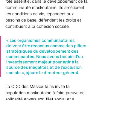
rôle essentiel dans le développement de la 
communauté maskoutaine. Ils améliorent 
les conditions de vie, répondent aux 
besoins de base, défendent les droits et 
contribuent à la cohésion sociale.
« Les organismes communautaires 
doivent être reconnus comme des piliers 
stratégiques du développement des 
communautés. Nous avons besoin d’un 
investissement majeur pour agir à la 
source des inégalités et de l’exclusion 
sociale », ajoute le directeur général.
La CDC des Maskoutains invite la 
population maskoutaine à faire preuve de 
solidarité envers son filet social et à 
appuyer les revendications portées par le 
mouvement.
Investir dans le communautaire, ce n’est 
pas une dépense : c’est un choix de 