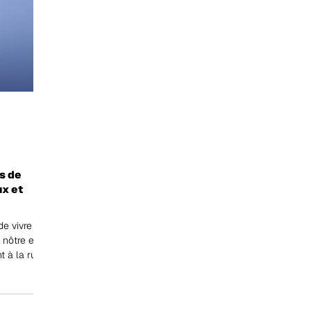
s de
x et
de vivre
 nôtre et
t à la rue"