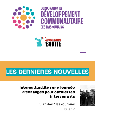
LES DERNIÈRES NOUVELLES
Interculturalité : une journée
d’échanges pour outiller les
intervenants
CDC des Maskoutains
16 janv.
Politique de confidentialité
|
Politique des témoins
|
Nous joindre
©CDC des maskoutains
2019 -2026