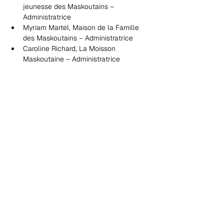
jeunesse des Maskoutains – 
Administratrice
Myriam Martel, Maison de la Famille 
des Maskoutains – Administratrice
Caroline Richard, La Moisson 
Maskoutaine – Administratrice
Une mobilisation en vue 
des élections municipales
L’assemblée a été précédée 
d’une activité participative de 
mobilisation, au cours de laquelle 
les membres ont été invités à 
identifier les enjeux à 
prioriser dans la future 
plateforme électorale que portera 
la CDC lors des élections 
municipales du 2 novembre 
2025. Cette démarche vise à faire 
entendre les besoins et les 
aspirations des organismes 