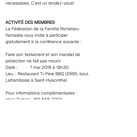
nécessaires. C’est un rendez-vous!
ACTIVITÉ DES MEMBRES
La Fédération de la Famille Richelieu-
Yamaska vous invite à participer 
gratuitement à la conférence suivante :
Faire son testament et son mandat de 
protection ne fait pas mourir
Date :	7 mai 2019 à 19h30
Lieu :	Restaurant Ti-Père BBQ (2995, boul. 
Laframboise à Saint-Hyacinthe)
Pour informations complémentaires :
Irène Dubois : 819 558-2003
Hélène Lussier : 450 236-0246
https://www.ffry.ca/activites/
EMPLOI