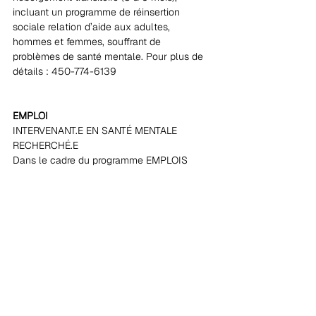
incluant un programme de réinsertion 
sociale relation d’aide aux adultes, 
hommes et femmes, souffrant de 
problèmes de santé mentale. Pour plus de 
détails : 450-774-6139
EMPLOI
INTERVENANT.E EN SANTÉ MENTALE 
RECHERCHÉ.E
Dans le cadre du programme EMPLOIS 
D’ÉTÉ CANADA, la Maison alternative de 
développement humain (MADH) recherche 
un.e intervenant.e en santé mentale pour 
une durée de 7 semaines. Pour plus détails, 
je vous invite à consulter l’offre en 
document ci-joint.
AUTRE
Programme jardins de solidarité