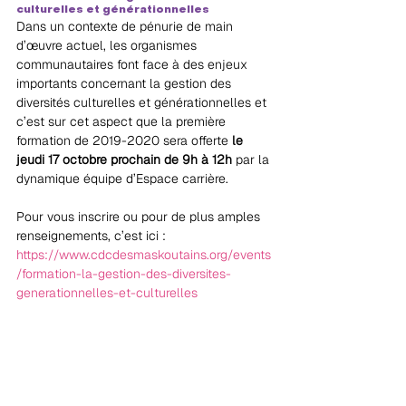
culturelles et générationnelles
Dans un contexte de pénurie de main 
d’œuvre actuel, les organismes 
communautaires font face à des enjeux 
importants concernant la gestion des 
diversités culturelles et générationnelles et 
c’est sur cet aspect que la première 
formation de 2019-2020 sera offerte 
le 
jeudi 17 octobre prochain de 9h à 12h
 par la 
dynamique équipe d’Espace carrière.
Pour vous inscrire ou pour de plus amples 
renseignements, c’est ici : 
https://www.cdcdesmaskoutains.org/events
/formation-la-gestion-des-diversites-
generationnelles-et-culturelles
PLAN D’ACTION GOUVERNEMENTAL EN 
MATIÈRE D’ACTION COMMUNAUTAIRE 
(PAGAC)
Comme vous le savez, le ministre du 