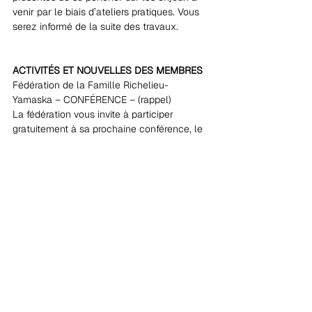
venir par le biais d’ateliers pratiques. Vous 
serez informé de la suite des travaux.
ACTIVITÉS ET NOUVELLES DES MEMBRES 
Fédération de la Famille Richelieu-
Yamaska – CONFÉRENCE – (rappel)
La fédération vous invite à participer 
gratuitement à sa prochaine conférence, le 
mardi 11 juin, 19h30, animée par Madame 
Rose-Marie Charest. Pour plus de détails : 
https://www.ffry.ca/activites/
AUTRE 
Programme fédéral Nouveaux horizons – 
(Rappel)
La députée de Saint-Hyacinthe – Bagot, 
Brigitte Sansoucy, tient à vous aviser que 
l’appel de propositions 2019-2020 du 
programme fédéral Nouveaux horizons 