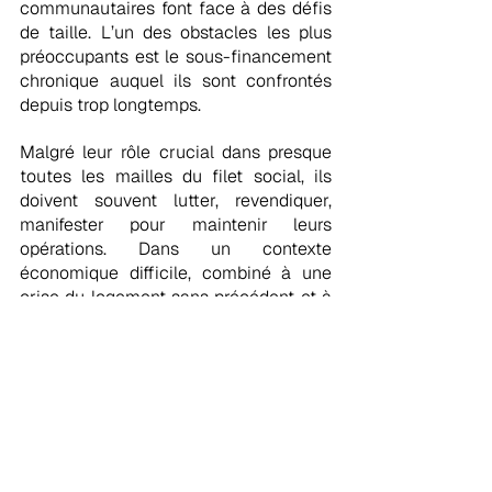
communautaires font face à des défis 
de taille. L’un des obstacles les plus 
préoccupants est le sous-financement 
chronique auquel ils sont confrontés 
depuis trop longtemps.
Malgré leur rôle crucial dans presque 
toutes les mailles du filet social, ils 
doivent souvent lutter, revendiquer, 
manifester pour maintenir leurs 
opérations. Dans un contexte 
économique difficile, combiné à une 
crise du logement sans précédent et à 
une hausse fulgurante des personnes 
en situation d’itinérance, ce sous-
financement chronique met en danger 
leur capacité de continuer à offrir des 
services et à répondre de manière 
adéquate aux besoins criants d’une 
bonne partie de la population.