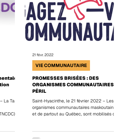
21 févr. 2022
VIE COMMUNAUTAIRE
mentale
PROMESSES BRISÉES : DES
tion
ORGANISMES COMMUNAUTAIRES EN
PÉRIL
– La Table
Saint-Hyacinthe, le 21 février 2022 – Les
organismes communautaires maskoutains,
(TNCDC) se
et de partout au Québec, sont mobilisés du
21 au 24...