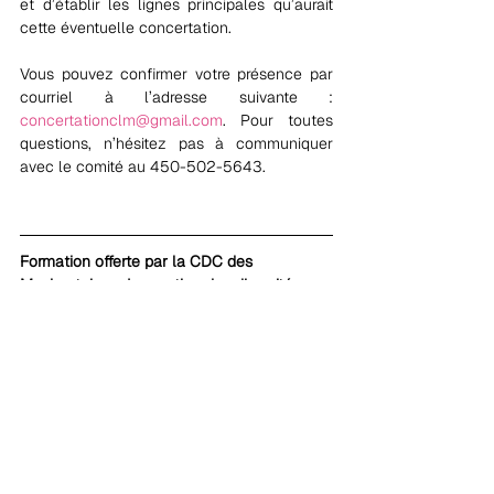
et d’établir les lignes principales qu’aurait 
cette éventuelle concertation.
Vous pouvez confirmer votre présence par 
courriel à l’adresse suivante : 
concertationclm@gmail.com
. Pour toutes 
questions, n’hésitez pas à communiquer 
avec le comité au 450-502-5643.
Formation offerte par la CDC des 
Maskoutains – La gestion des diversités 
culturelles et générationnelles
Dans un contexte de pénurie de main 
d’œuvre actuel, les organismes 
communautaires font face à des enjeux 
importants concernant la gestion des 
diversités culturelles et générationnelles et 
c’est sur cet aspect que la première 
formation de 2019-2020 sera offerte 
le 
jeudi 17 octobre prochain de 9h à 12h
 par la 