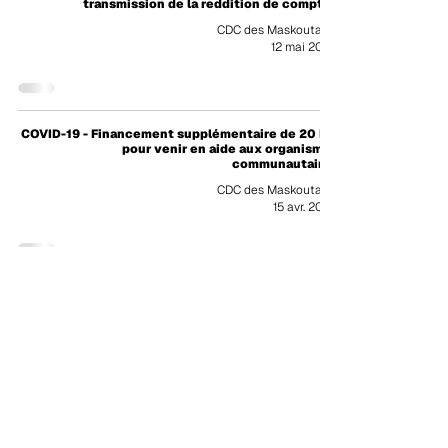
transmission de la reddition de comptes
CDC des Maskoutains
12 mai 2020
COVID-19 - Financement supplémentaire de 20 M$
pour venir en aide aux organismes
communautaires
CDC des Maskoutains
15 avr. 2020
COVID-19 - Mise à jour des annonces
gouvernementales annoncées
CDC des Maskoutains
2 avr. 2020
COVID-19 - recommandations à l'attention des